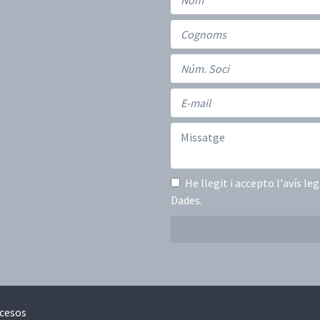
He llegit i accepto
l'avís le
Dades
.
ccesos