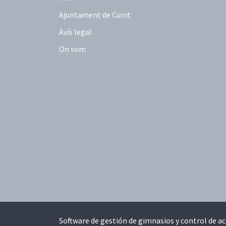
Ajuntament de Cunit
Avís legal
On som
Software de gestión de gimnasios y control de a